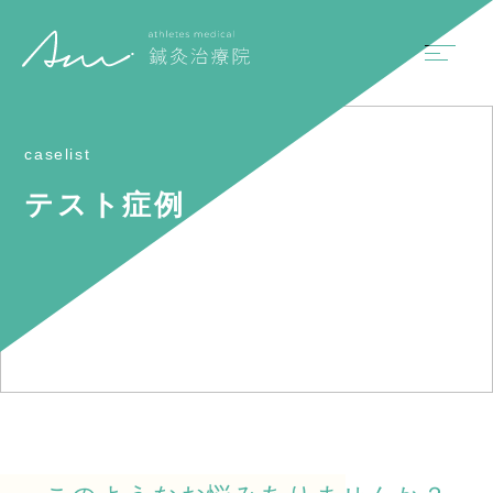
caselist
テスト症例