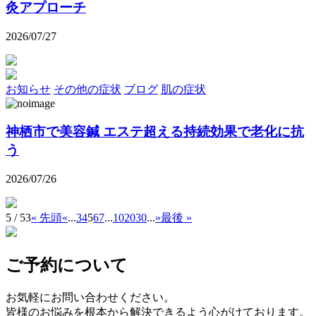
灸アプローチ
2026/07/27
お知らせ
その他の症状
ブログ
肌の症状
神栖市で美容鍼 エステ超える持続効果で老化に抗
う
2026/07/26
5 / 53
« 先頭
«
...
3
4
5
6
7
...
10
20
30
...
»
最後 »
ご予約について
お気軽にお問い合わせください。
皆様のお悩みを根本から解決できるよう心がけております。